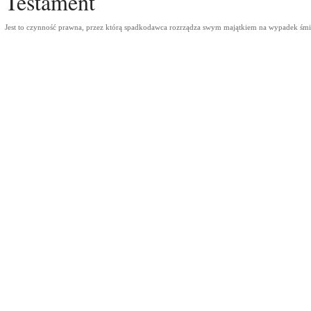
Testament
Jest to czynność prawna, przez którą spadkodawca rozrządza swym majątkiem na wypadek śmi
ny �
ny �