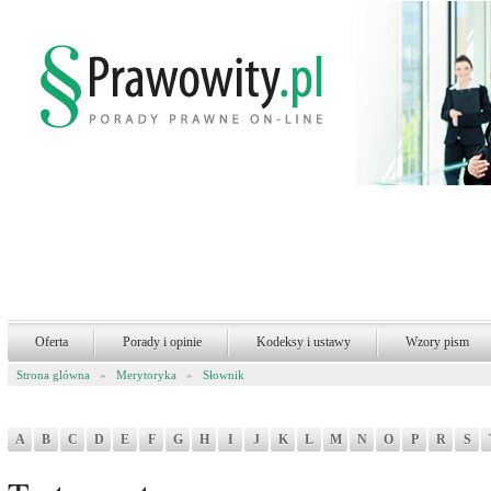
Oferta
Porady i opinie
Kodeksy i ustawy
Wzory pism
Strona glówna
»
Merytoryka
»
Słownik
A
B
C
D
E
F
G
H
I
J
K
L
M
N
O
P
R
S